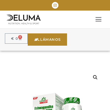
0
€
0
LLÁMANOS