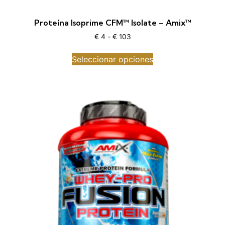
Proteína Isoprime CFM™ Isolate – Amix™
€
4
-
€
103
Seleccionar opciones