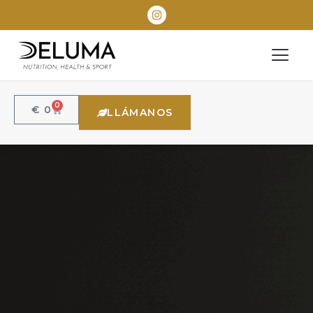
0
€
0
LLÁMANOS