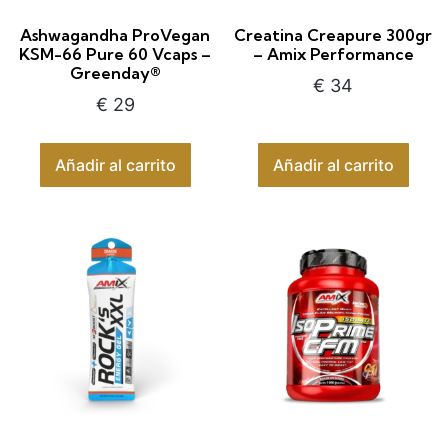
Ashwagandha ProVegan
Creatina Creapure 300gr
KSM-66 Pure 60 Vcaps –
– Amix Performance
Greenday®
€
34
€
29
Añadir al carrito
Añadir al carrito