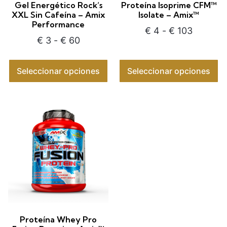
Gel Energético Rock’s
Proteína Isoprime CFM™
XXL Sin Cafeína – Amix
Isolate – Amix™
Performance
€
4
-
€
103
€
3
-
€
60
Seleccionar opciones
Seleccionar opciones
Proteína Whey Pro